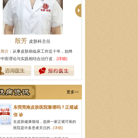
殷芳
柯仙花
皮肤科主任
皮肤科主
生简介
：从事皮肤病临床工作近十年，始终
医生简介
：东莞莞南皮肤病专科
持中医理论与实践相结合治疗皮…
[详细]
从事皮肤病临床诊疗工作多年，
更多>>
东莞莞南皮肤医院靠谱吗？正规诚
信 诊
在皮肤健康领域，选择一家正规可靠的
医院是许多患者关注的...
[详细]