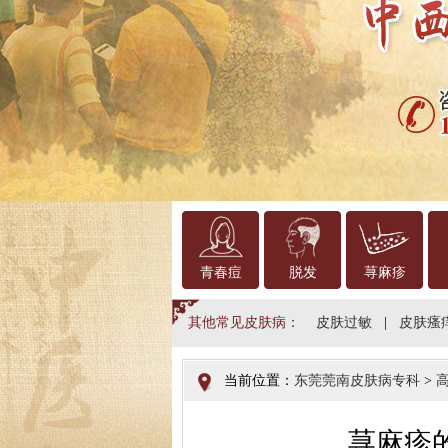
青春痘
脱发
荨麻疹
其他常见皮肤病：
皮肤过敏
|
皮肤瘙
当前位置：
东莞莞南皮肤病专科
>
荨麻疹