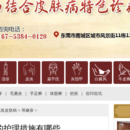
湿疹
皮炎
扁平疣
灰指甲
白癜风
牛皮
痒
|
毛囊炎
|
手足癣
|
体股癣
|
疤痕
|
痘印痘坑
高发皮肤病
>
荨麻疹
>
的护理措施有哪些