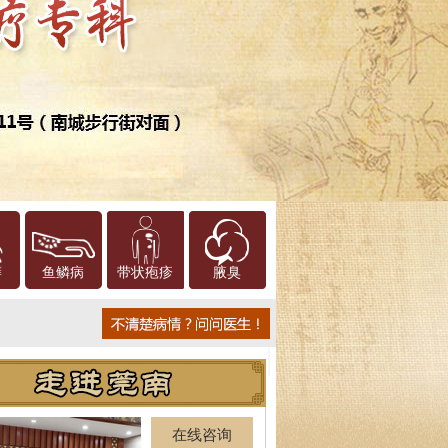
癣
鱼鳞病
带状疱疹
腋臭
在线咨询