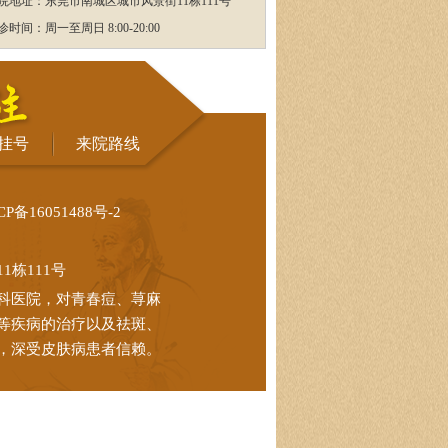
院地址：东莞市南城区城市风景街11栋111号
诊时间：周一至周日 8:00-20:00
挂号
来院路线
CP备16051488号-2
栋111号
科医院，对青春痘、荨麻
等疾病的治疗以及祛斑、
，深受皮肤病患者信赖。