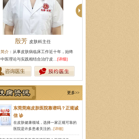
殷芳
柯仙花
皮肤科主任
皮肤科主
生简介
：从事皮肤病临床工作近十年，始终
医生简介
：东莞莞南皮肤病专科
持中医理论与实践相结合治疗皮…
[详细]
从事皮肤病临床诊疗工作多年，
更多>>
东莞莞南皮肤医院靠谱吗？正规诚
信 诊
在皮肤健康领域，选择一家正规可靠的
医院是许多患者关注的...
[详细]