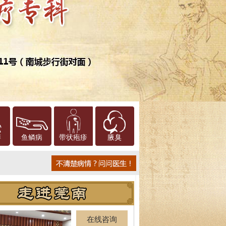
癣
鱼鳞病
带状疱疹
腋臭
在线咨询