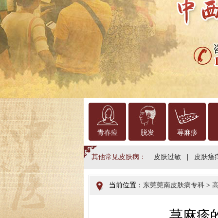
青春痘
脱发
荨麻疹
其他常见皮肤病：
皮肤过敏
|
皮肤瘙
当前位置：
东莞莞南皮肤病专科
>
荨麻疹