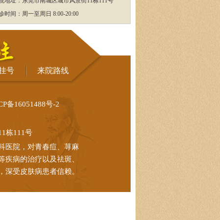
院地址：东莞市南城区城市风景街11栋111号
诊时间：周一至周日 8:00-20:00
挂号
来院路线
CP备16051488号-2
栋111号
科医院，对青春痘、荨麻
等疾病的治疗以及祛斑、
，深受皮肤病患者信赖。