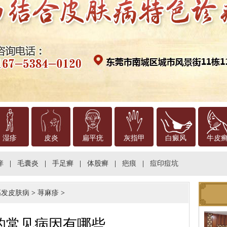
湿疹
皮炎
扁平疣
灰指甲
白癜风
牛皮
痒
|
毛囊炎
|
手足癣
|
体股癣
|
疤痕
|
痘印痘坑
高发皮肤病
>
荨麻疹
>
的常见病因有哪些