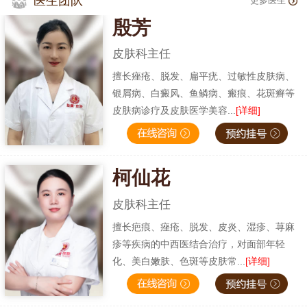
医生团队
更多医生
殷芳
皮肤科主任
擅长痤疮、脱发、扁平疣、过敏性皮肤病、
银屑病、白癜风、鱼鳞病、瘢痕、花斑癣等
皮肤病诊疗及皮肤医学美容...
[详细]
柯仙花
皮肤科主任
擅长疤痕、痤疮、脱发、皮炎、湿疹、荨麻
疹等疾病的中西医结合治疗，对面部年轻
化、美白嫩肤、色斑等皮肤常...
[详细]