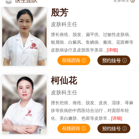
医生团队
更多医生
殷芳
皮肤科主任
擅长痤疮、脱发、扁平疣、过敏性皮肤病、
银屑病、白癜风、鱼鳞病、瘢痕、花斑癣等
皮肤病诊疗及皮肤医学美容...
[详细]
柯仙花
皮肤科主任
擅长疤痕、痤疮、脱发、皮炎、湿疹、荨麻
疹等疾病的中西医结合治疗，对面部年轻
化、美白嫩肤、色斑等皮肤常...
[详细]