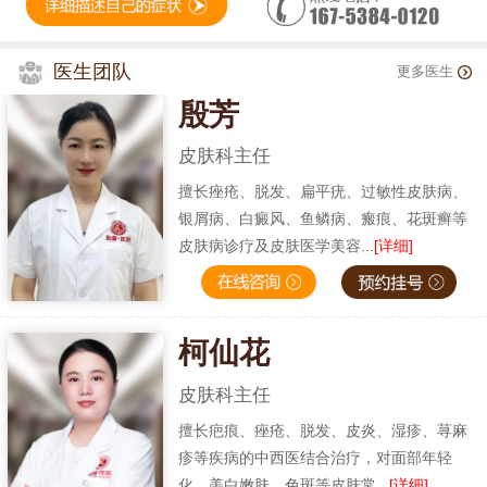
医生团队
更多医生
殷芳
皮肤科主任
擅长痤疮、脱发、扁平疣、过敏性皮肤病、
银屑病、白癜风、鱼鳞病、瘢痕、花斑癣等
皮肤病诊疗及皮肤医学美容...
[详细]
柯仙花
皮肤科主任
擅长疤痕、痤疮、脱发、皮炎、湿疹、荨麻
疹等疾病的中西医结合治疗，对面部年轻
化、美白嫩肤、色斑等皮肤常...
[详细]