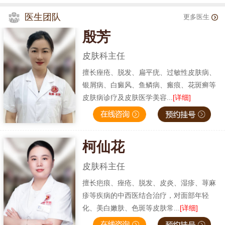
医生团队
更多医生
殷芳
皮肤科主任
擅长痤疮、脱发、扁平疣、过敏性皮肤病、
银屑病、白癜风、鱼鳞病、瘢痕、花斑癣等
皮肤病诊疗及皮肤医学美容...
[详细]
柯仙花
皮肤科主任
擅长疤痕、痤疮、脱发、皮炎、湿疹、荨麻
疹等疾病的中西医结合治疗，对面部年轻
化、美白嫩肤、色斑等皮肤常...
[详细]