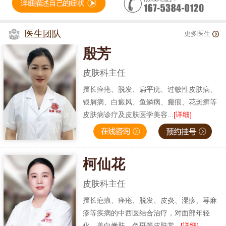
医生团队
更多医生
殷芳
皮肤科主任
擅长痤疮、脱发、扁平疣、过敏性皮肤病、
银屑病、白癜风、鱼鳞病、瘢痕、花斑癣等
皮肤病诊疗及皮肤医学美容...
[详细]
柯仙花
皮肤科主任
擅长疤痕、痤疮、脱发、皮炎、湿疹、荨麻
疹等疾病的中西医结合治疗，对面部年轻
化、美白嫩肤、色斑等皮肤常...
[详细]