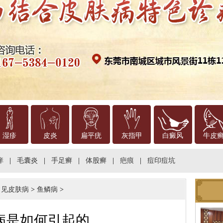
湿疹
皮炎
扁平疣
灰指甲
白癜风
牛皮
痒
|
毛囊炎
|
手足癣
|
体股癣
|
疤痕
|
痘印痘坑
常见皮肤病
>
鱼鳞病
>
病是如何引起的