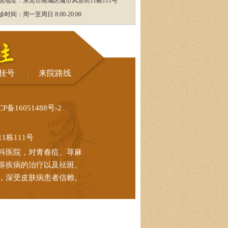
院地址：东莞市南城区城市风景街11栋111号
诊时间：周一至周日 8:00-20:00
挂号
来院路线
CP备16051488号-2
栋111号
科医院，对青春痘、荨麻
等疾病的治疗以及祛斑、
，深受皮肤病患者信赖。