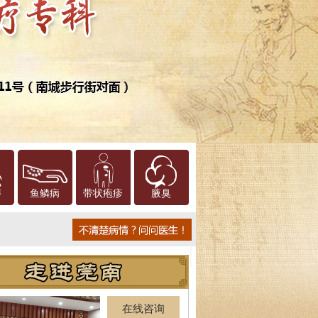
癣
鱼鳞病
带状疱疹
腋臭
在线咨询