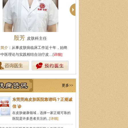
柯仙花
周建国
皮肤科主任
皮肤
医生简介
：东莞莞南皮肤病专科皮肤科主任，
医生简介
：东莞莞南皮肤病
从事皮肤病临床诊疗工作多年，在…
[详细]
业湖北中医药大学，先后在
更多>>
东莞莞南皮肤医院靠谱吗？正规诚
信 诊
在皮肤健康领域，选择一家正规可靠的
医院是许多患者关注的...
[详细]