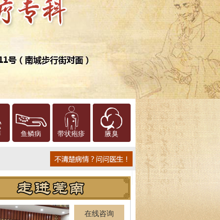
癣
鱼鳞病
带状疱疹
腋臭
在线咨询