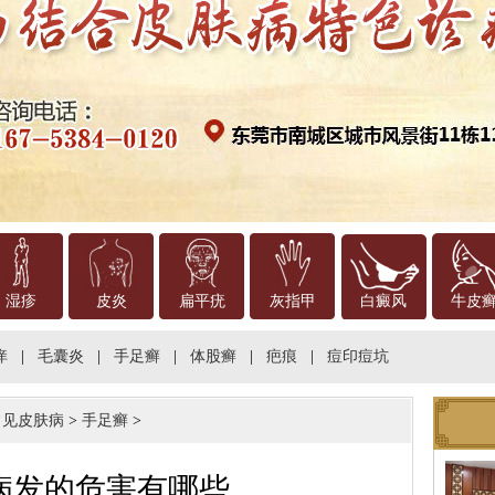
湿疹
皮炎
扁平疣
灰指甲
白癜风
牛皮
痒
|
毛囊炎
|
手足癣
|
体股癣
|
疤痕
|
痘印痘坑
常见皮肤病
>
手足癣
>
病发的危害有哪些