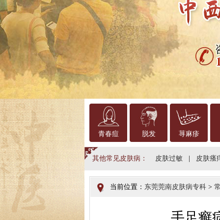
青春痘
脱发
荨麻疹
其他常见皮肤病：
皮肤过敏
|
皮肤瘙
当前位置：
东莞莞南皮肤病专科
>
手足癣