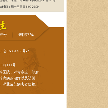
院地址：东莞市南城区城市风景街11栋111号
诊时间：周一至周日 8:00-20:00
挂号
来院路线
CP备16051488号-2
栋111号
科医院，对青春痘、荨麻
等疾病的治疗以及祛斑、
，深受皮肤病患者信赖。