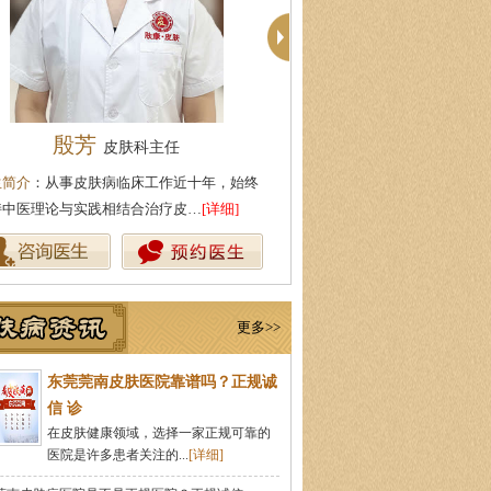
殷芳
柯仙花
皮肤科主任
皮肤科主
生简介
：从事皮肤病临床工作近十年，始终
医生简介
：东莞莞南皮肤病专科
持中医理论与实践相结合治疗皮…
[详细]
从事皮肤病临床诊疗工作多年，
更多>>
东莞莞南皮肤医院靠谱吗？正规诚
信 诊
在皮肤健康领域，选择一家正规可靠的
医院是许多患者关注的...
[详细]