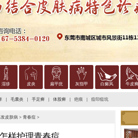
湿疹
皮炎
扁平疣
灰指甲
白癜风
牛皮
痒
|
毛囊炎
|
手足癣
|
体股癣
|
疤痕
|
痘印痘坑
高发皮肤病
>
青春痘
>
怎样护理青春痘