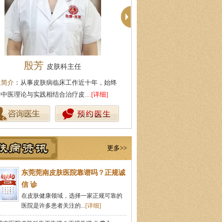
殷芳
柯仙花
皮肤科主任
皮肤科主
生简介
：从事皮肤病临床工作近十年，始终
医生简介
：东莞莞南皮肤病专科
持中医理论与实践相结合治疗皮…
[详细]
从事皮肤病临床诊疗工作多年，
更多>>
东莞莞南皮肤医院靠谱吗？正规诚
信 诊
在皮肤健康领域，选择一家正规可靠的
医院是许多患者关注的...
[详细]