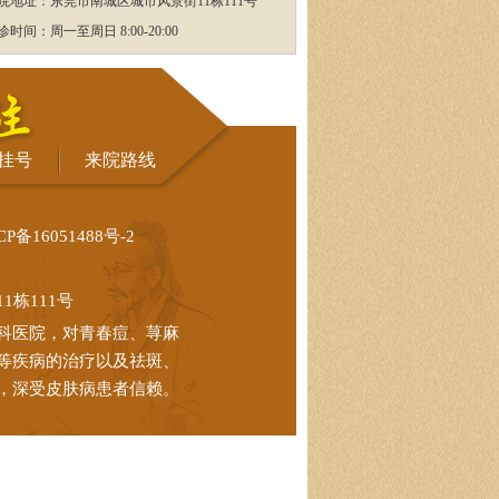
院地址：东莞市南城区城市风景街11栋111号
诊时间：周一至周日 8:00-20:00
挂号
来院路线
CP备16051488号-2
栋111号
科医院，对青春痘、荨麻
等疾病的治疗以及祛斑、
，深受皮肤病患者信赖。