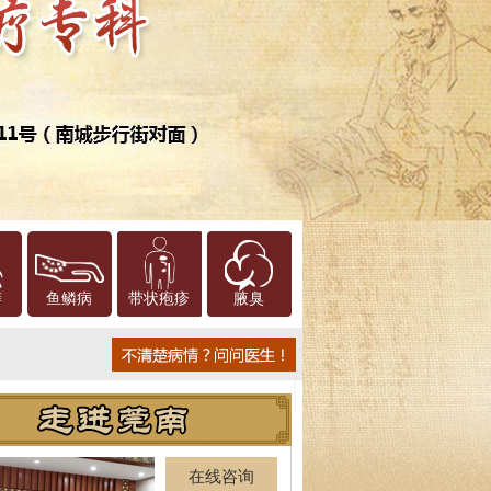
癣
鱼鳞病
带状疱疹
腋臭
在线咨询