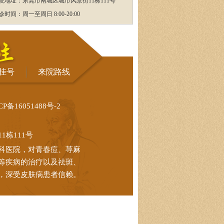
院地址：东莞市南城区城市风景街11栋111号
诊时间：周一至周日 8:00-20:00
挂号
来院路线
CP备16051488号-2
栋111号
科医院，对青春痘、荨麻
等疾病的治疗以及祛斑、
，深受皮肤病患者信赖。