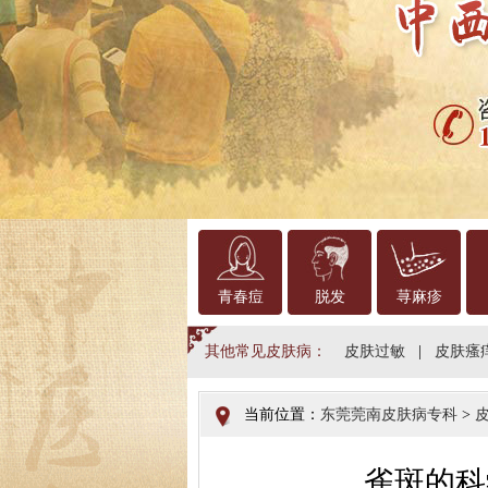
青春痘
脱发
荨麻疹
其他常见皮肤病：
皮肤过敏
|
皮肤瘙
当前位置：
东莞莞南皮肤病专科
>
雀斑的科