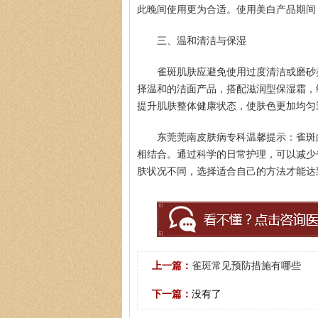
此晚间使用更为合适。使用美白产品期间
三、温和清洁与保湿
雀斑肌肤应避免使用过度清洁或磨砂
择温和的洁面产品，搭配滋润型保湿霜，
殷芳
柯仙花
皮肤科主任
提升肌肤整体健康状态，使肤色更加均匀
医生简介
：从事皮肤病临床工作近十年，始终
医生简介
：东莞莞南皮
坚持中医理论与实践相结合治疗皮…
[详细]
从事皮肤病临床诊疗工
东莞莞南皮肤病专科温馨提示：雀斑
相结合。通过科学的日常护理，可以减少
肤状况不同，选择适合自己的方法才能达
上一篇：
雀斑常见预防措施有哪些
下一篇：
没有了