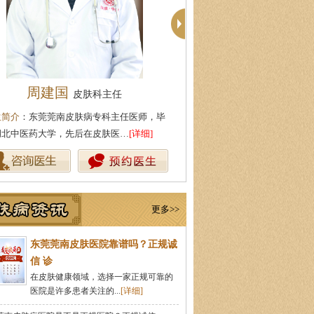
殷芳
柯仙花
皮肤科主任
皮肤科主
生简介
：从事皮肤病临床工作近十年，始终
医生简介
：东莞莞南皮肤病专科
持中医理论与实践相结合治疗皮…
[详细]
从事皮肤病临床诊疗工作多年，
更多>>
东莞莞南皮肤医院靠谱吗？正规诚
信 诊
在皮肤健康领域，选择一家正规可靠的
医院是许多患者关注的...
[详细]