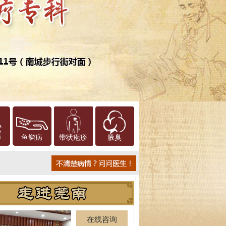
癣
鱼鳞病
带状疱疹
腋臭
在线咨询