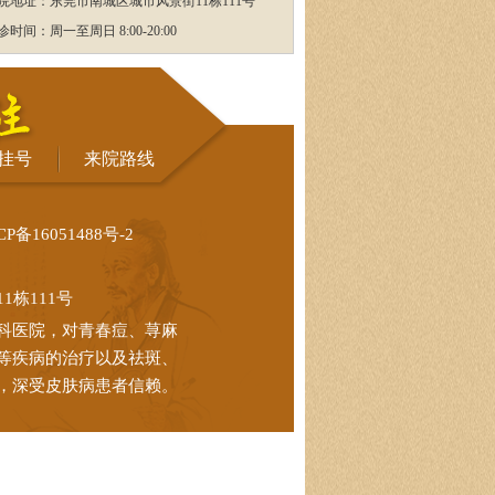
院地址：东莞市南城区城市风景街11栋111号
诊时间：周一至周日 8:00-20:00
挂号
来院路线
CP备16051488号-2
栋111号
科医院，对青春痘、荨麻
等疾病的治疗以及祛斑、
，深受皮肤病患者信赖。