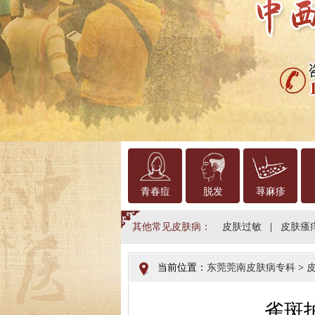
青春痘
脱发
荨麻疹
其他常见皮肤病：
皮肤过敏
|
皮肤瘙
当前位置：
东莞莞南皮肤病专科
>
雀斑