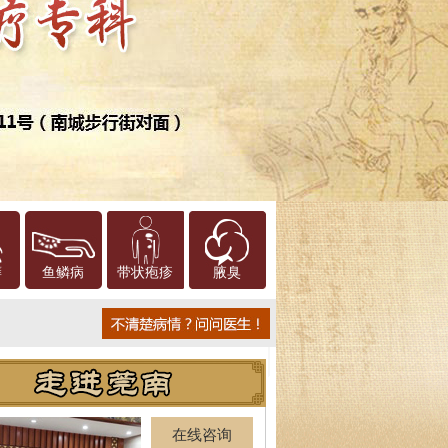
癣
鱼鳞病
带状疱疹
腋臭
在线咨询