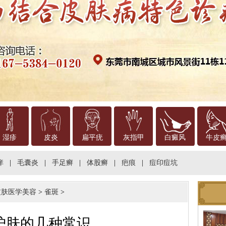
湿疹
皮炎
扁平疣
灰指甲
白癜风
牛皮
痒
|
毛囊炎
|
手足癣
|
体股癣
|
疤痕
|
痘印痘坑
皮肤医学美容
>
雀斑
>
护肤的几种常识