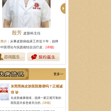
柯仙花
皮肤科主任
近十年，始终
医生简介
：东莞莞南皮肤病专科皮肤科主任，
医生简介
：东
皮…
[详细]
从事皮肤病临床诊疗工作多年，在…
[详细]
业湖北中医药
更多>>
东莞莞南皮肤医院靠谱吗？正规诚
信 诊
在皮肤健康领域，选择一家正规可靠的
医院是许多患者关注的...
[详细]