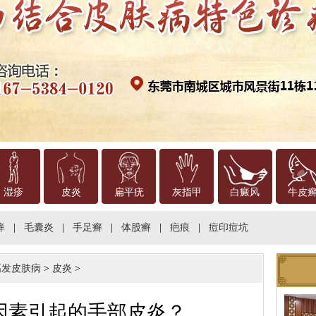
湿疹
皮炎
扁平疣
灰指甲
白癜风
牛皮
痒
|
毛囊炎
|
手足癣
|
体股癣
|
疤痕
|
痘印痘坑
高发皮肤病
>
皮炎
>
因素引起的手部皮炎？