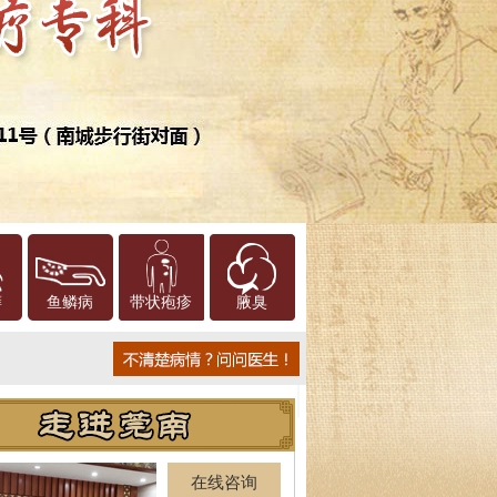
癣
鱼鳞病
带状疱疹
腋臭
在线咨询