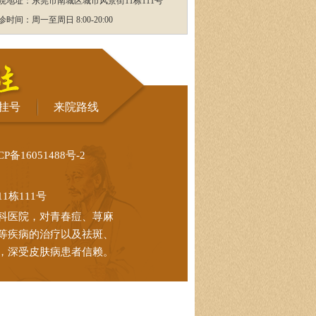
院地址：东莞市南城区城市风景街11栋111号
诊时间：周一至周日 8:00-20:00
挂号
来院路线
CP备16051488号-2
栋111号
科医院，对青春痘、荨麻
等疾病的治疗以及祛斑、
，深受皮肤病患者信赖。