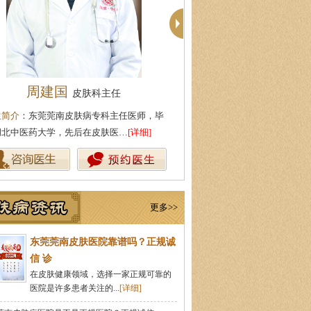
殷芳
柯仙花
皮肤科主任
皮肤科主
生简介
：从事皮肤病临床工作近十年，始终
医生简介
：东莞莞南皮肤病专科
持中医理论与实践相结合治疗皮…
[详细]
从事皮肤病临床诊疗工作多年，
更多>>
东莞莞南皮肤医院靠谱吗？正规诚
信 诊
在皮肤健康领域，选择一家正规可靠的
医院是许多患者关注的...
[详细]