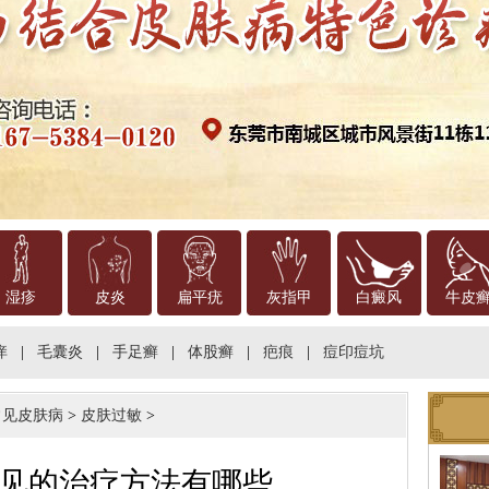
湿疹
皮炎
扁平疣
灰指甲
白癜风
牛皮
痒
|
毛囊炎
|
手足癣
|
体股癣
|
疤痕
|
痘印痘坑
常见皮肤病
>
皮肤过敏
>
见的治疗方法有哪些