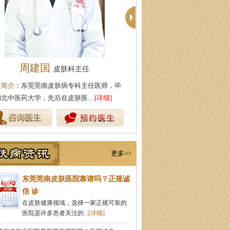
殷芳
柯仙花
皮肤科主任
皮肤科主
生简介
：从事皮肤病临床工作近十年，始终
医生简介
：东莞莞南皮肤病专科
持中医理论与实践相结合治疗皮…
[详细]
从事皮肤病临床诊疗工作多年，
更多>>
东莞莞南皮肤医院靠谱吗？正规诚
信 诊
在皮肤健康领域，选择一家正规可靠的
医院是许多患者关注的...
[详细]