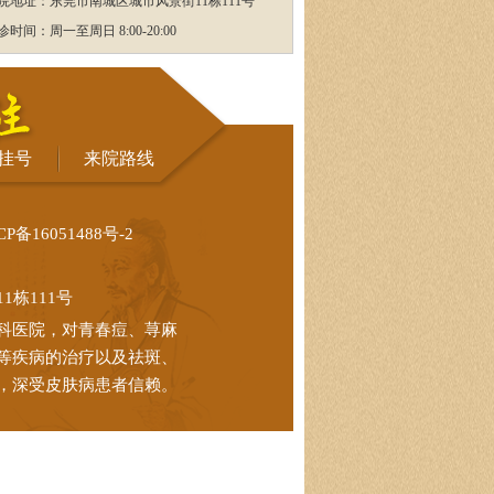
院地址：东莞市南城区城市风景街11栋111号
诊时间：周一至周日 8:00-20:00
挂号
来院路线
CP备16051488号-2
栋111号
科医院，对青春痘、荨麻
等疾病的治疗以及祛斑、
，深受皮肤病患者信赖。