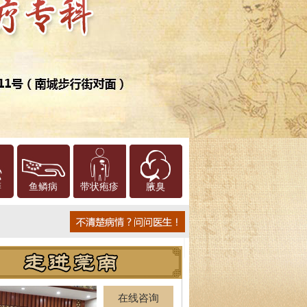
癣
鱼鳞病
带状疱疹
腋臭
在线咨询