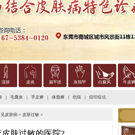
湿疹
皮炎
扁平疣
灰指甲
白癜风
牛皮
痒
|
毛囊炎
|
手足癣
|
体股癣
|
疤痕
|
痘印痘坑
常见皮肤病
>
皮肤过敏
>
疗皮肤过敏的医院?