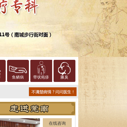
癣
鱼鳞病
带状疱疹
腋臭
在线咨询