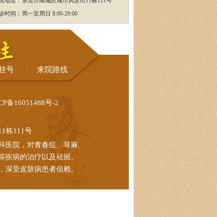
院地址：东莞市南城区城市风景街11栋111号
诊时间：周一至周日 8:00-20:00
挂号
来院路线
CP备16051488号-2
栋111号
科医院，对青春痘、荨麻
等疾病的治疗以及祛斑、
，深受皮肤病患者信赖。