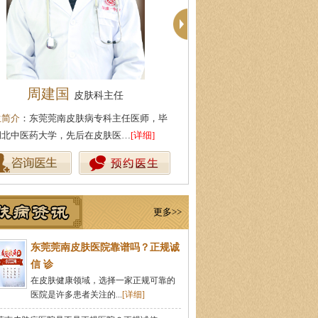
殷芳
柯仙花
皮肤科主任
皮肤科主
生简介
：从事皮肤病临床工作近十年，始终
医生简介
：东莞莞南皮肤病专科
持中医理论与实践相结合治疗皮…
[详细]
从事皮肤病临床诊疗工作多年，
更多>>
东莞莞南皮肤医院靠谱吗？正规诚
信 诊
在皮肤健康领域，选择一家正规可靠的
医院是许多患者关注的...
[详细]