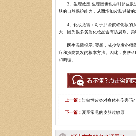
3、生理效应:生理因素也会引起皮
肤的自然保护能力，从而增加皮肤过敏的
4、化妆危害：对于那些依赖化妆的
大，因为很多劣质化妆品含有防腐剂、染
殷芳
柯仙花
皮肤科主任
医生温馨提示: 要想，减少复发必
医生简介
：从事皮肤病临床工作近十年，始终
医生简介
：东莞莞南皮
疗和预防复发的根本方法。因此，皮肤科
坚持中医理论与实践相结合治疗皮…
[详细]
从事皮肤病临床诊疗工
和调理。
上一篇：
过敏性皮炎对身体有伤害吗?
下一篇：
夏季常见的皮肤过敏原