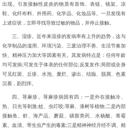
出现。引发接触性皮炎的物质有首饰、表链、镜架、凉
鞋、化纤布料、外用药、化学品、化妆品等。一旦发现有
上述症状，立即寻找导致过敏的物品，并停止接触。
三、湿疹。近年来湿疹的发病率有上升的趋势，这与
化学制品的滥用、环境污染、三废治理不善、生活节奏加
快、精神压力加大等因素有关。其发病特点是：任何年龄
均可发病;可发生于体表的任何部位;反复发作;局部或全身
可见红斑、丘疹、水泡、糜烂、渗出、结痂、脱屑、色素
沉着，剧烈痒。
四、荨麻疹。荨麻疹病因有四：一是外在接触冷、
热、日光等刺激;蚊、虫叮咬;荨麻、漆树等植物;二是内部
接触鱼、虾、海产品、蘑菇、磺胺类药、水杨酸、青霉
素、血清、寄生虫产生的毒素;三是精神神经月经不调、精