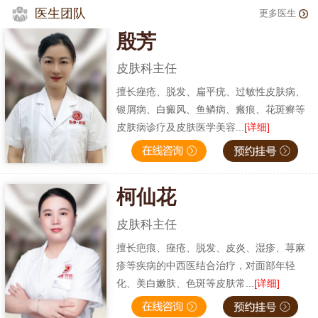
医生团队
更多医生
殷芳
皮肤科主任
擅长痤疮、脱发、扁平疣、过敏性皮肤病、
银屑病、白癜风、鱼鳞病、瘢痕、花斑癣等
皮肤病诊疗及皮肤医学美容...
[详细]
柯仙花
皮肤科主任
擅长疤痕、痤疮、脱发、皮炎、湿疹、荨麻
疹等疾病的中西医结合治疗，对面部年轻
化、美白嫩肤、色斑等皮肤常...
[详细]