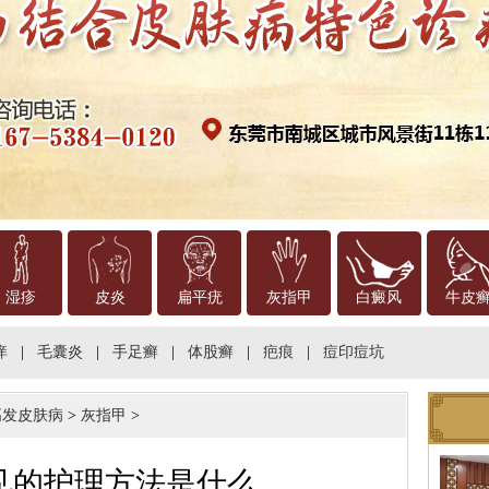
湿疹
皮炎
扁平疣
灰指甲
白癜风
牛皮
痒
|
毛囊炎
|
手足癣
|
体股癣
|
疤痕
|
痘印痘坑
高发皮肤病
>
灰指甲
>
见的护理方法是什么