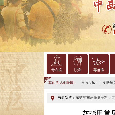
青春痘
脱发
荨麻疹
其他常见皮肤病：
皮肤过敏
|
皮肤瘙
当前位置：
东莞莞南皮肤病专科
>
灰指甲常