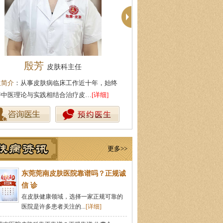
殷芳
柯仙花
皮肤科主任
皮肤科主
生简介
：从事皮肤病临床工作近十年，始终
医生简介
：东莞莞南皮肤病专科
持中医理论与实践相结合治疗皮…
[详细]
从事皮肤病临床诊疗工作多年，
更多>>
东莞莞南皮肤医院靠谱吗？正规诚
信 诊
在皮肤健康领域，选择一家正规可靠的
医院是许多患者关注的...
[详细]