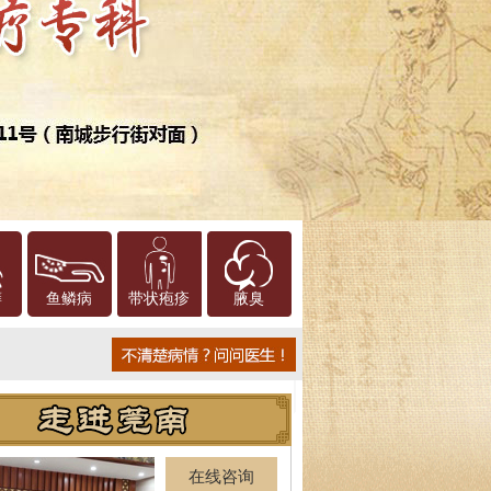
癣
鱼鳞病
带状疱疹
腋臭
在线咨询