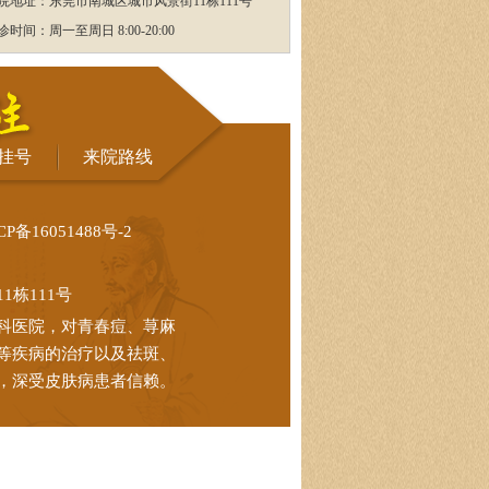
院地址：东莞市南城区城市风景街11栋111号
诊时间：周一至周日 8:00-20:00
挂号
来院路线
CP备16051488号-2
栋111号
科医院，对青春痘、荨麻
等疾病的治疗以及祛斑、
，深受皮肤病患者信赖。