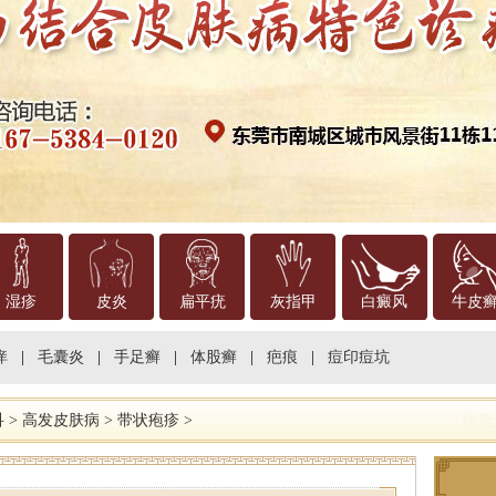
湿疹
皮炎
扁平疣
灰指甲
白癜风
牛皮
痒
|
毛囊炎
|
手足癣
|
体股癣
|
疤痕
|
痘印痘坑
科
>
高发皮肤病
>
带状疱疹
>