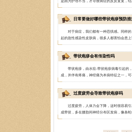
是因为护理不当，才导致病症的反反复复，结果
日常要做好哪些带状疱疹预防措
对于病症，我们都有一种恐惧感。同样的
起的急性感染性皮肤病，很多人都害怕会患上该
殷芳
皮
带状疱疹会有传染性吗
医生简介
：从事皮肤病
带状疱疹，由水痘-带状疱疹病毒引起的
坚持中医理论与实践相
成，并伴有疼痛，神经痛为本病特征之一，可在
过度疲劳会导致带状疱疹吗
过度疲劳，人体力会下降，这时很容易引
成带状，多在腰肋间神经分布区发病，像条蛇样