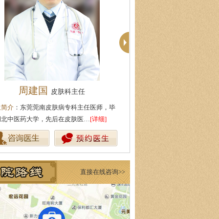
周建国
殷芳
皮肤科主任
皮肤科主任
生简介
：东莞莞南皮肤病专科主任医师，毕
医生简介
：从事皮肤病临床工作
湖北中医药大学，先后在皮肤医…
[详细]
坚持中医理论与实践相结合治疗
直接在线咨询>>