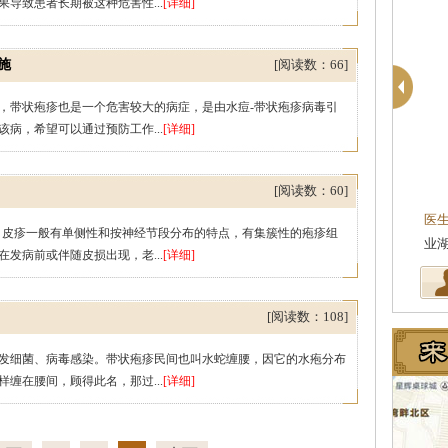
导致患者长期被这种危害性...
[详细]
施
[阅读数：66]
，带状疱疹也是一个危害较大的病症，是由水痘-带状疱疹病毒引
病，希望可以通过预防工作...
[详细]
柯仙花
肤科主任
皮肤科主任
[阅读数：60]
临床工作近十年，始终
医生简介
：东莞莞南皮肤病专科皮肤科主任，
医
，皮疹一般有单侧性和按神经节段分布的特点，有集簇性的疱疹组
结合治疗皮…
[详细]
从事皮肤病临床诊疗工作多年，在…
[详细]
业
发病前或伴随皮损出现，老...
[详细]
[阅读数：108]
发细菌、病毒感染。带状疱疹民间也叫水蛇缠腰，因它的水疱分布
缠在腰间，顾得此名，那过...
[详细]