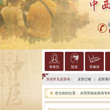
青春痘
脱发
荨麻疹
其他常见皮肤病：
皮肤过敏
|
皮肤瘙
您当前的位置：
东莞莞南皮肤病专