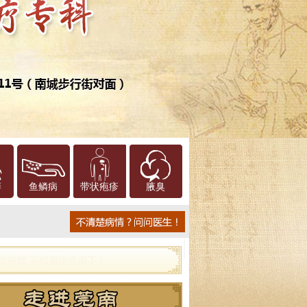
癣
鱼鳞病
带状疱疹
腋臭