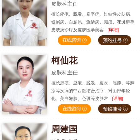
皮肤科主任
擅长痤疮、脱发、扁平疣、过敏性皮肤病、
银屑病、白癜风、鱼鳞病、瘢痕、花斑癣等
皮肤病诊疗及皮肤医学美容...
[详细]
柯仙花
皮肤科主任
擅长疤痕、痤疮、脱发、皮炎、湿疹、荨麻
疹等疾病的中西医结合治疗，对面部年轻
化、美白嫩肤、色斑等皮肤常...
[详细]
周建国